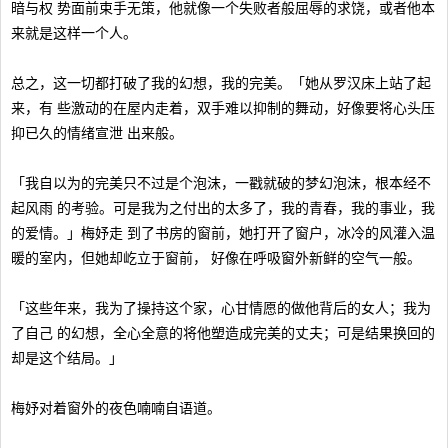
暗与权 势面前束手无策，他就像一个失败者般屈辱的求饶，或者他本
来就是这样一个人。
总之，这一切都打破了我的幻想，我的完美。「她从罗汉床上站了起
来，有 些激动的在屋内走着，双手难以抑制的舞动，好像要将心头压
抑已久的情绪宣泄 出来般。
「我自以为的完美只不过是个泡沫，一戳就破的梦幻泡沫，根本经不
起风雨 的考验。可是我为之付出的太多了，我的青春，我的事业，我
的爱情。」梅妤走 到了书房的窗前，她打开了窗户，冰冷的风灌入温
暖的室内，但她却屹立于窗前， 好像在呼吸窗外新鲜的空气一般。
「这些年来，我为了操持这个家，心甘情愿的做他背后的女人；我为
了自己 的幻想，全心全意的将他塑造成完美的丈夫；可是结果换回的
却是这个结局。」
梅妤对着窗外的夜色喃喃自语道。