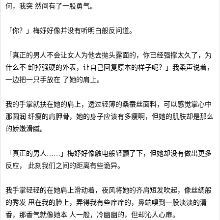
何，我突 然间有了一股勇气。
「你？」梅妤好像并没有听明白般反问道。
「真正的男人不会让女人为他去抛头露面的，你已经强撑太久了，为
什么不 卸掉强硬的外表，让自己回复原本的样子呢？」我柔声说着，
一边把一只手放在 了她的肩上。
我的手掌就扶在她的肩上，透过轻薄的桑蚕丝面料，可以感觉掌心中
那圆润 纤瘦的肩胛骨，她的身子应该有多瘦啊，但她的肌肤却是那么
的娇嫩滑腻。
「真正的男人……」梅妤好像触电般轻颤了下，但她却没有做出更多
反应， 此刻我们之间的距离有些诡异。
我手掌轻轻的在她肩上滑动着，夜风将她的齐肩短发吹起，像丝绸般
的秀发 甩在我的脸上，弄得我有些痒痒的，鼻端嗅到一股淡淡的清
香，那香气就像她本 人一般，冷幽幽的，但却沁人心扉。