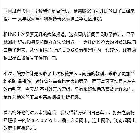
时间过得飞快，无论我们是否情愿，杨霄鹏案再次开庭的日子已经来
临。一 大早我就驾车将梅妤母女俩送至华汇区法院。
相比起上次寥寥无几的媒体报道，这次国内新闻界吸取了教训，早早
就派出 记者和摄像机蹲守在法院附近，一大排的长枪大炮对着法院门
口架了起来，从他 们背心上的ＬＯＧＯ看都是国内一线媒体，还有两
辆卫星直播信号车停在门口。
不过，院方估计是吸取了上次被薇拉ｓｕ闹庭的教训，采取了更加严
格的防 备措施，对媒体的审查也大大加强了。而原本可容纳百人左右
的审判庭，今天却 不对外开放旁听，只有梅妤和杨乃瑾被允许入内，
我作为杨家的非直系亲属则被 排除在外。
看着梅妤他们进入审判庭后，我只得转身返回自己车上，打开之前杨
乃瑾带 来的Ｍａｃｂｏｏｋ，插上３Ｇ网卡，连上网络，浏览起网上
的庭审直播起来。