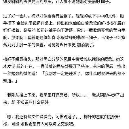
短发斜斜的盖住光洁的额头，让人看不清她那对美丽的 眸子。
过了好一会儿，梅妤好像看得有些累了，轻轻的放下手中的文件，顺
手摘下 金丝边眼镜扔在桌上，伸出如水仙般白皙柔软的纤指按在眉心
细细揉着，桑蚕丝 长裙的袖子向下滑落，露出一截欺霜赛雪的莹白手
腕，那柔腕上套着副通体如春 水般碧绿的翡翠玉镯子，玉镯子已经掉
落到到手肘一半的位置，可见她近日来更 加消瘦了。
梅妤不经意抬头，那对黑白分明的凤目中带着难以掩饰的疲惫。她这
才发觉 我的存在，一直皱着的眉头舒展开了些许，苍白的薄唇上挤出
一丝勉强的微笑道： 「我刚才一定是睡着了，你什么时候进来的都不
知道。」
「我刚从楼上下来，看屋里灯还亮着，所以……」我从阴影中走了出
来，却 不知说些什么是好。
「嗯，我还有些文件没看完，习惯晚睡了。」梅妤的态度倒是很轻
松，可能 她也希望有人可以与之交谈吧。