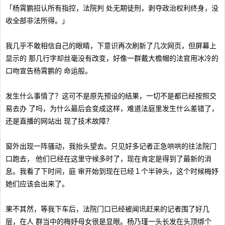
「杨霄鹏招认所有指控，法院判 处无期徒刑，剥夺政治权利终身，没
收全部非法所得。」
我几乎不敢相信自己的眼睛，下意识再次刷新了几次网页，但屏幕上
显示的 那几行字却丝毫没有改变，好像一群戴大檐帽的法官用冰冷的
口吻宣告杨霄鹏的 命运般。
发生什么事情了？这可不是原先预设的结果，一切不是都已经按照交
易去办 了吗，为什么最后会变成这样，难道法庭里发生什么差错了，
还是直播的网站出 现了技术故障？
窗外出现一阵骚动，我抬头望去。只见好多记者正急哄哄的往法院门
口跑去， 他们已经在这里守候多时了，现在肯定是得到了最新的消
息。我看了下时间，庭 审开始到现在已经１个半钟头，这个时候梅妤
她们应该会出来了。
果不其然，等我下车后，法院门口已经被闻讯赶来的记者围了好几
层，在人 群当中的梅妤母女很是显眼。杨乃瑾一头长发在头顶绑个