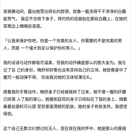
发梢拂动间，露出她雪白颀长的脖颈，就像一截洗得干干净净的白藕
般秀气， 我忍不住俯下身子，将灼热的双唇贴在那段白藕上，在她的
耳根边上喃喃自语道。
「让我来保护你吧，你是一个完美的女人，你需要的不是完美的男
人，而是 一个强大到足以保护你的男人。」
我的话语与动作都极尽温柔，但我的动作确是那么的胆大妄为。我忘
记了自 己的身份，梅妤却好像也没有坚持自己的立场，她就像是中了
魔咒一般动弹不得， 任由我对她的玉体轻薄无礼。
顺着我的手臂动作，梅妤身子已经被我转了过来，她不堪一握的纤腰
已经落 入了我的掌心，她瘦削窈窕的身子已经贴在了我的身上，隔着
桑蚕丝面料可以感 受到里面滑腻的肌肤，她的身子有些发热，我感觉
得到。
这个自己无数次幻想过的玉人，现在就在我的怀中，她是那么的瘦弱