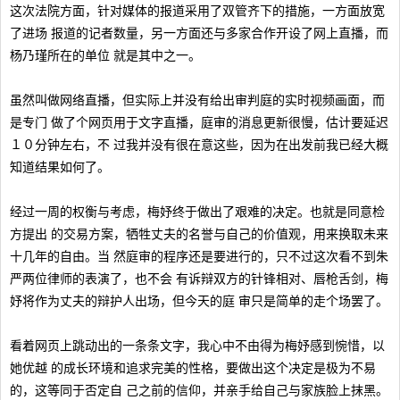
这次法院方面，针对媒体的报道采用了双管齐下的措施，一方面放宽
了进场 报道的记者数量，另一方面还与多家合作开设了网上直播，而
杨乃瑾所在的单位 就是其中之一。
虽然叫做网络直播，但实际上并没有给出审判庭的实时视频画面，而
是专门 做了个网页用于文字直播，庭审的消息更新很慢，估计要延迟
１０分钟左右，不 过我并没有很在意这些，因为在出发前我已经大概
知道结果如何了。
经过一周的权衡与考虑，梅妤终于做出了艰难的决定。也就是同意检
方提出 的交易方案，牺牲丈夫的名誉与自己的价值观，用来换取未来
十几年的自由。当 然庭审的程序还是要进行的，只不过这次看不到朱
严两位律师的表演了，也不会 有诉辩双方的针锋相对、唇枪舌剑，梅
妤将作为丈夫的辩护人出场，但今天的庭 审只是简单的走个场罢了。
看着网页上跳动出的一条条文字，我心中不由得为梅妤感到惋惜，以
她优越 的成长环境和追求完美的性格，要做出这个决定是极为不易
的，这等同于否定自 己之前的信仰，并亲手给自己与家族脸上抹黑。