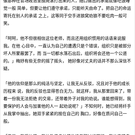
像那种在官场政治里摸爬滚打出来的人，随口做出的承诺就像吃饭睡
觉一般 简单，但要让他们遵守承诺，只能听天由命了。把自己的命运
寄托在别人的承诺 之上，这等同于空手进狼窝劝狼不要吃肉一般可
笑。
「呵呵，他不但很相信这位老师，而且还用组织惯用的话语来说服
我。在他 心目中，一直认为自己的遭遇只是个错误，组织只是被部分
坏人所蒙蔽罢了，而 当一切都水落石出后，组织将会还他一个公道
的。」梅妤有些无奈的摇了摇头， 她好像对丈夫的话并不那么深信不
疑。
「他的信仰是那么的纯洁与坚定，让我无从反驳，况且对于他的成长
历程来 说，我的反驳也显得苍白无力。就这样，我从那里回来了，带
着一份我无法拒绝 的交易，还带着外子对我的劝说。谁能想得到，我
要保护的人会与加害他的人一 起劝说呢？」不知何时，她已经将纤手
从我掌中抽出，她双手紧紧的按在自己的 胸口，好像在质问自己一
般。