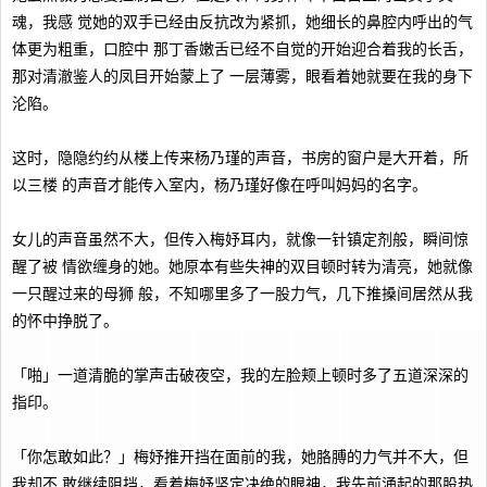
魂，我感 觉她的双手已经由反抗改为紧抓，她细长的鼻腔内呼出的气
体更为粗重，口腔中 那丁香嫩舌已经不自觉的开始迎合着我的长舌，
那对清澈鉴人的凤目开始蒙上了 一层薄雾，眼看着她就要在我的身下
沦陷。
这时，隐隐约约从楼上传来杨乃瑾的声音，书房的窗户是大开着，所
以三楼 的声音才能传入室内，杨乃瑾好像在呼叫妈妈的名字。
女儿的声音虽然不大，但传入梅妤耳内，就像一针镇定剂般，瞬间惊
醒了被 情欲缠身的她。她原本有些失神的双目顿时转为清亮，她就像
一只醒过来的母狮 般，不知哪里多了一股力气，几下推搡间居然从我
的怀中挣脱了。
「啪」一道清脆的掌声击破夜空，我的左脸颊上顿时多了五道深深的
指印。
「你怎敢如此？」梅妤推开挡在面前的我，她胳膊的力气并不大，但
我却不 敢继续阻挡，看着梅妤坚定决绝的眼神，我先前涌起的那股热