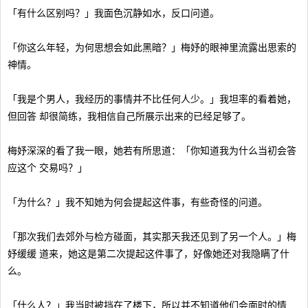
「有什么区别吗？」我面色沉静如水，反口问道。
「你这么年轻，为何思想会如此黑暗？」梅妤的眼神里流露出思索的
神情。
「我是个男人，我经历的事情并不比任何人少。」我坦率的看着她，
但回答 却很简练，我相信自己所展示出来的已经足够了。
梅妤深深的看了我一眼，她若有所思道：「你知道我为什么当初会答
应这个 交易吗？」
「为什么？」我不知她为何会提起这件事，有些奇怪的问道。
「那次我们去郊外与检方碰面，其实那天我还见到了另一个人。」梅
妤缓缓 道来，她这是第二次提起这件事了，好像她还对我隐瞒了什
么。
「什么人？」我当时被挡在了楼下，所以并不知道他们会面时的情