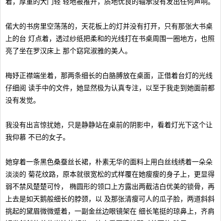
着，厚重的大门轻 轻地被推开，质地优良的轴承没有发出任何声响。
偌大的书房里空荡荡的，天花板上的灯并没有打开，只有那张大书桌
上的台 灯点着，透过纱纸把柔和的光线打在书桌周围一圈地方，也照
亮了坐在罗汉床上 那个窈窕淑雅的美人。
梅妤正襟端坐着，那两条细长的白胳膊放在桌面，正借着台灯的光线
仔细阅 读手中的文件，她显然极为认真专注，以至于我走到她面前都
没有发觉。
我没有出言惊扰她，只是静静站在桌前的阴影中，看着灯光下这个让
我仰慕 不已的女子。
她穿着一条黑色桑蚕丝长裙，朴素无华的面料上用白丝线绣着一朵朵
淡淡的 菊花纹路，原本就很宽松的式样覆在她瘦瘦的身子上，更显得
弱不禁风楚楚可怜， 椭圆形的领口上方露出两截洁白优美的锁骨，再
上去是如天鹅般细长的脖颈，以 及那张清瘦可人的瓜子脸，两道斜斜
挑起的黛眉微微蹙着，一副金丝边眼镜架在 细长笔挺的琼鼻上，齐肩