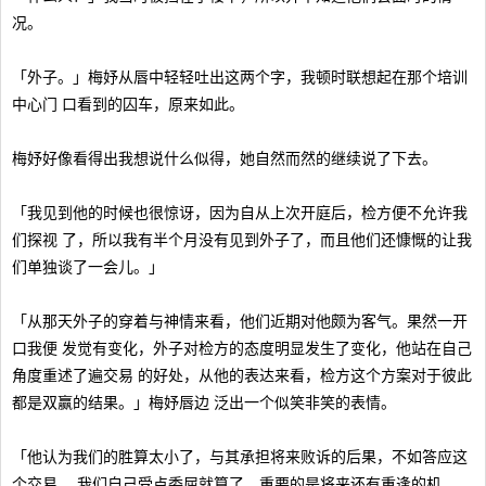
况。
「外子。」梅妤从唇中轻轻吐出这两个字，我顿时联想起在那个培训
中心门 口看到的囚车，原来如此。
梅妤好像看得出我想说什么似得，她自然而然的继续说了下去。
「我见到他的时候也很惊讶，因为自从上次开庭后，检方便不允许我
们探视 了，所以我有半个月没有见到外子了，而且他们还慷慨的让我
们单独谈了一会儿。」
「从那天外子的穿着与神情来看，他们近期对他颇为客气。果然一开
口我便 发觉有变化，外子对检方的态度明显发生了变化，他站在自己
角度重述了遍交易 的好处，从他的表达来看，检方这个方案对于彼此
都是双赢的结果。」梅妤唇边 泛出一个似笑非笑的表情。
「他认为我们的胜算太小了，与其承担将来败诉的后果，不如答应这
个交易， 我们自己受点委屈就算了，重要的是将来还有重逢的机