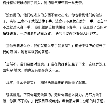
梅妤有些艰难的摇了摇头，她的语气里带着一丝无奈。
「没有用的，他们吃进去的东西不会吐出来，你也看到他们的做法
了。商场 上赢不了就借法律下手，法庭行不通就在庭外下手，语言辩
不过就对人身下手， 我们越是反抗他越会下毒手。」我直截了当的对
梅妤说着，一边激烈挥动着双臂， 语气与姿态带着强大压迫力。
「那你要我怎么办，我们就这么束手就擒吗？」梅妤不适应的避开了
我的眼 神，她有些软弱的答道。
「当然不，我们要面对现实。」我在梅妤身边坐了下来，这张罗汉床
面积足 够大，她也没有很在意这一点。
「现实，什么是现实？」梅妤两道高挑的秀眉蹙了起来。
「现实就是，正面你是无法赢的，无论你再怎么努力，用尽方法手
段，你赢 不了的。」我双目直视着她，看着那对黑白分明的眸子道。