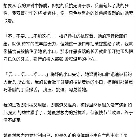
想要从 我的双臂中挣脱，但她的反抗无济于事，反而勾起了我的狂
性，我双臂牢牢的将 她锁住，像一只色欲熏心的雄兽般激烈的向她索
取着。
「不，不要……不能这样。」梅妤挣扎的抗议着，她的声音微弱纤
细，就像 待宰的羔羊般无力，但她这一张口却把破绽露给了我，我就
像捕食者般擒住了她 的小口，那条作恶多端的长舌就此叩开她玉齿把
守已久的牙关，强行的挤入那张 紧窄温热的小穴。
「唔……唔……唔……」梅妤的小口失守，她温润的口腔迅速被我的
大舌头 所占领，我的长舌近乎贪婪的搜刮着她的小口，捕捉到那条灵
巧滑腻的丁香嫩舌， 挤压、挑逗、勾兑着她。
我的进攻即迅猛又周密，即霸道又温柔，梅妤显然是很久没有遇到如
此强大 的雄性猎手了，她虽然极力的抵抗着，但很快节节败退，终于
溃不成军。
她虽然极力想要控制自己，但是久旷的身体却不由自主的出卖了灵