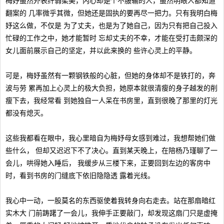
梅妤虽然外表纤弱柔美，内心却是个不服输的人，虽然明眼人都知道
翻案的 几率微乎其微，但她还是固执的要再尽一把力。只有我明白梅
妤这么做，不仅是 为了丈夫，也是为了她自己，因为只有把自己投入
忙碌的工作之中，她才能暂时 忘却丈夫的不幸，才能在受打击颇深的
女儿面前展示自己的坚定，并以此来换的 些许心灵上的平静。
可是，梅妤虽然有一颗钢铁般的心脏，但她的身体却不是铁打的，奔
波与劳 累再加上心灵上的极大负担，她原本就很清瘦的身子越发的削
瘦下去，我经常看 到她独自一人呆在书房里，直到很晚了那里的灯光
都没有熄灭。
这些我都看在眼中，我心里暗自为梅妤母女感到难过，我想帮她们做
些什么， 但却又迟迟下不了决心。直到某天晚上，在陪杨乃瑾聊了一
会儿，哄得她入睡后， 我缓步从三楼下来，正要回到左边的客房中
时，看到书房的门缝底下依旧隐隐透 露着光线。
我心中一动，一股莫名的东西驱使着我转身向右走去。站在那扇暗红
实木大 门前踌躇了一会儿，我伸手正要敲门，却发现这扇门只是虚掩