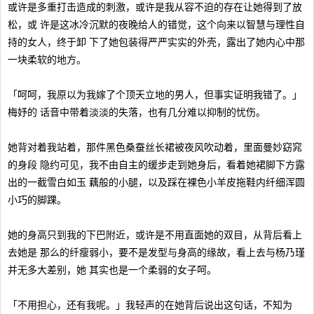
或许是多重打击造成的刺激，或许是我从容不迫的存在让她得到了放
松，或 许是这冰冷沉默的夜晚给人的错觉，这个向来以智慧与理性自
持的女人，终于卸 下了她包装得严严实实的外壳，露出了她内心中那
一块柔软的地方。
「呵呵，我原以为我嫁了个顶天立地的男人，但事实证明我错了。」
梅妤的 话音中带着淡淡的失落，也有几分难以抑制的忧伤。
她背对着我站着，那件黑色桑蚕丝长裙被夜风吹动着，里面曼妙窈窕
的身段 隐约可见，我不由自主的缓步走到她身后，看着她裙脚下方露
出的一截雪白如玉 藕般的小腿，以及踩在裸色小羊皮拖鞋内纤细浑圆
小巧的脚踝。
她的身高只到我的下巴附近，或许是不用直面她的双目，从背后看上
去她是 那么的纤瘦弱小，要不是发型与身高的缘故，看上去与杨乃瑾
并无多大差别，她 其实也是一个柔弱的女子呵。
「不用担心，还有我呢。」我轻声的在她背后说出这句话，不知为