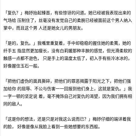
「复仇？」梅妤抬起臻首，有些惊讶的问道。她已经被我表现出来的
气场给 压制住了，丝毫没有发觉自己的柔腕已经被面前这个男人纳入
掌中，而且这个男 人还是她女儿的男朋友。
「是的，复仇。」我嘴里重复着，手中却稳稳的握住她的柔荑，她的
纤手五 指显然更加瘦长，没有白莉媛那种丰腴的感觉，但光滑柔软的
触感一点都不逊色， 只是手上的温度太低了，初入手有些冷冰冰的，
好像握住玉石一般。
「把他们虚伪的面具撕碎，把他们的罪恶揭露于阳光之下，把他们强
加给你 的屈辱、不公与伤害一一回报到他们身上，这就是复仇。」我
一字一顿的坚定说 着，毫不掩饰自己对复仇的渴望，因为我们拥有相
同的敌人。
「这是你的想法，还是只是对我这么说而已？」梅妤仔细的端详着我
的脸， 好像是像从我脸上看到一些她想要的东西般。