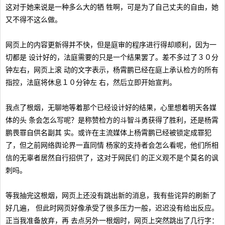
这对于她来说是一种多么大的牺 牲啊，可是为了自己丈夫的自由，她
又不得不这么做。
网页上的内容更新得并不快，但是庭审的程序进行得却顺利，因为一
切都是 设计好的，法庭需要的只是一个结果罢了。差不多过了３０分
钟左右，网页上滚 动的文字表示，杨霄鹏已经在庭上承认检方的所有
指控，法庭将休息１０分钟左 右，然后立即开始宣判。
我点了根烟，无聊地等着那个已经设计好的结果，心里想着明天各媒
体的头 条会怎么写呢？是称赞检方的斗智斗勇获得了胜利，还是杨霄
鹏畏罪自供名副其 实。或许在主流媒体上杨霄鹏已经被锁定成罪犯
了，但之前网络舆论界一直同情 杨家的支持者会怎么看呢，他们所相
信的无辜者居然自行招供了，这对于网民们 的正义观不是个莫名的讽
刺吗。
等我抽完这根烟，网页上还没有跳出新的消息，我有些诧异的刷新了
好几遍， 但此时网页好像承受了很多压力一般，迟迟没有给出反应。
正当我准备放弃，再 去点另外一根烟时，网页上突然跳出了几行字：