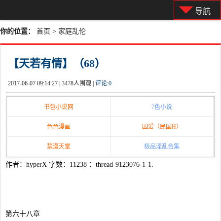
导航
你的位置：
首页
>
家庭乱伦
【天若有情】（68）
2017-06-07 09:14:27 |
3478人围观 |
评论:
0
书包小说网
7色小说
色色漫画
囚爱（民国H）
禁漫天堂
极品淫乱合集
作者：hyperX 字数：11238 ：thread-9123076-1-1.
第六十八章