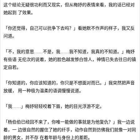
这个结论无疑很功利而又现实，但从梅妤的表情来看，我的话已经对
她起到 了效果。
「你还觉得，自己可以抗争下去吗？」看她默不作声的样子，我又反
问道。
「不，我的意思……不是，我……我不知道，我真的不知道。」梅妤
有些语 无伦次的说着，她的脸色越发惨白惊人，神情已失去往日的镇
定自若。
「你知道的，你应该知道的，你只是不想面对而已。」我突然把声音
放缓， 用一种极为温柔的语调慢慢说道。
「我……」梅妤轻轻咬着下唇，她的目光浮游不定。
「杨伯伯已经回不来了，你唯一能做的事就是为他复仇？」我一边说
着，一 边很自然的握住了她的纤手，动作自然到仿佛我们就像一对同
龄的男女，并不存 在着年龄与身份上的差距。