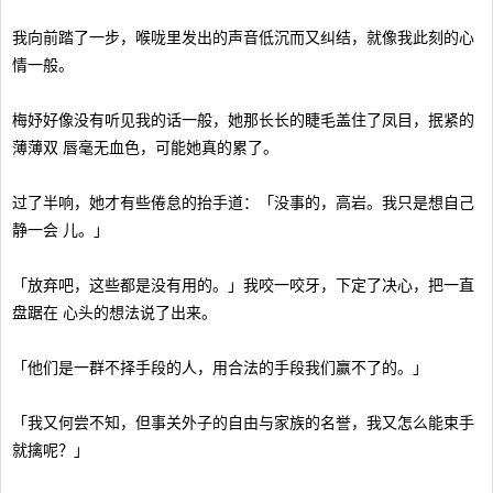
我向前踏了一步，喉咙里发出的声音低沉而又纠结，就像我此刻的心
情一般。
梅妤好像没有听见我的话一般，她那长长的睫毛盖住了凤目，抿紧的
薄薄双 唇毫无血色，可能她真的累了。
过了半响，她才有些倦怠的抬手道：「没事的，高岩。我只是想自己
静一会 儿。」
「放弃吧，这些都是没有用的。」我咬一咬牙，下定了决心，把一直
盘踞在 心头的想法说了出来。
「他们是一群不择手段的人，用合法的手段我们赢不了的。」
「我又何尝不知，但事关外子的自由与家族的名誉，我又怎么能束手
就擒呢？」