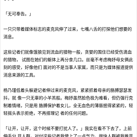
「无可奉告。」
一只只带着媒体标志的麦克风伸了过来，七嘴八舌的打探他们想要的
消息。
这些记者们就像饿狼见到流血的猎物一般，贪婪的围住已经受伤滴血
的猎物， 试图在她们的躯体上再分食几口。丝毫不考虑梅妤母女俩此
刻的感受，好像他们 面对的不是当事人家属，而只是为媒体报道提供
消息来源的工具。
杨乃瑾低着头躲避记者伸过来的麦克风，紧紧抓着母亲的胳膊瑟瑟发
抖，就 像一只无辜的小羊羔般。梅妤虽然脸色极为难看，但仍强行克
制着情绪，只是用 胳膊保护着女儿，全无血色的薄唇抿得紧紧的，轻
轻摇头表示拒绝，不再搭理记 者的任何问题。
「让开，让开，这个时候不要打扰人了。」我实在看不下去了，上前
伸手分 开人群，对付这些记者我使上了一点气力，很快人群被我推开