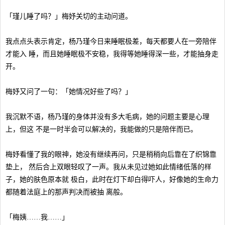
「瑾儿睡了吗？」梅妤关切的主动问道。
我点点头表示肯定，杨乃瑾今日来睡眠极差，每天都要人在一旁陪伴
才能入 睡，而且她睡眠极不安稳，我得等她睡得深一些，才能抽身走
开。
梅妤又问了一句：「她情况好些了吗？」
我沉默不语，杨乃瑾的身体并没有多大毛病，她的问题主要是心理
上，但这 不是一时半会可以解决的，我能做的只是陪伴而已。
梅妤看懂了我的眼神，她没有继续再问，只是稍稍向后靠在了织锦靠
垫上， 然后合上双眼轻叹了一声。我从未见过她如此情绪低落的样
子，她的肤色原本就 极白，此时在灯下却白得吓人，好像她的生命力
都随着法庭上的那声判决而被抽 离般。
「梅姨……我……」