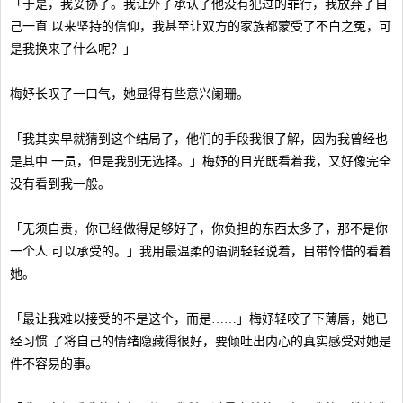
「于是，我妥协了。我让外子承认了他没有犯过的罪行，我放弃了自
己一直 以来坚持的信仰，我甚至让双方的家族都蒙受了不白之冤，可
是我换来了什么呢？」
梅妤长叹了一口气，她显得有些意兴阑珊。
「我其实早就猜到这个结局了，他们的手段我很了解，因为我曾经也
是其中 一员，但是我别无选择。」梅妤的目光既看着我，又好像完全
没有看到我一般。
「无须自责，你已经做得足够好了，你负担的东西太多了，那不是你
一个人 可以承受的。」我用最温柔的语调轻轻说着，目带怜惜的看着
她。
「最让我难以接受的不是这个，而是……」梅妤轻咬了下薄唇，她已
经习惯 了将自己的情绪隐藏得很好，要倾吐出内心的真实感受对她是
件不容易的事。