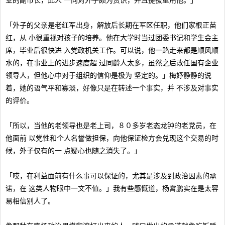
业的副市长，此人 一向对外子颇为赏识，并且提拔重用他。」
「外子的父亲是老红军出身，解放后长期在军区任职，他们家根正苗
红，从 小很重视对孩子的培养。他在大学时当过团委书记和学生会主
席，毕业后很快进 入党政机关工作。可以说，他一路走来都是顺风顺
水的，在事业上的进步速度超 过同龄人太多，虽然之后改任国有企业
领导人，但他心中对于组织的信仰是极为 坚定的。」梅妤静静的说
着，她的语气平和寡淡，好像只是在转述一个事实，并 不涉及对事实
的评价。
「所以，当他的老领导也是老上司，８０多岁老态龙钟的老党员，在
他面前 以党性和个人名誉做担保，向他保证检方会兑现这个交易的时
候，外子仅有的一 点疑心也随之消失了。」
「哎，在利益面前有什么事可以保证的，尤其是涉及到政治因素的承
诺，在 这类人物眼中一文不值。」我有些感慨道，杨霄鹏实在是太容
易相信别人了。