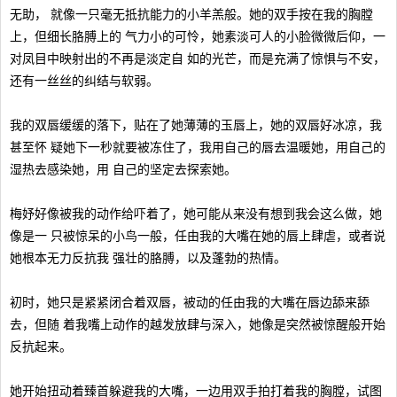
无助， 就像一只毫无抵抗能力的小羊羔般。她的双手按在我的胸膛
上，但细长胳膊上的 气力小的可怜，她素淡可人的小脸微微后仰，一
对凤目中映射出的不再是淡定自 如的光芒，而是充满了惊惧与不安，
还有一丝丝的纠结与软弱。
我的双唇缓缓的落下，贴在了她薄薄的玉唇上，她的双唇好冰凉，我
甚至怀 疑她下一秒就要被冻住了，我用自己的唇去温暖她，用自己的
湿热去感染她，用 自己的坚定去探索她。
梅妤好像被我的动作给吓着了，她可能从来没有想到我会这么做，她
像是一 只被惊呆的小鸟一般，任由我的大嘴在她的唇上肆虐，或者说
她根本无力反抗我 强壮的胳膊，以及蓬勃的热情。
初时，她只是紧紧闭合着双唇，被动的任由我的大嘴在唇边舔来舔
去，但随 着我嘴上动作的越发放肆与深入，她像是突然被惊醒般开始
反抗起来。
她开始扭动着臻首躲避我的大嘴，一边用双手拍打着我的胸膛，试图