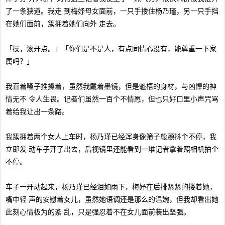
了一条狭道。我走 到梅妤母女面前，一只手搂住杨乃瑾，另一只手挡
在她们面前，簇拥着她们向外 走去。
「操，滚开点。」「你们是不是人，有点同情心没有，能尊重一下家
属吗？」
我直着嗓子推搡着，虽然我戴着墨镜，但是魁梧的身材，与凶悍的神
情无不 令人生畏。记者们虽然一百个不情愿，但也只好口里小声咒骂
着给我让出一条路。
我簇拥着两个女人上车时，杨乃瑾已经浑身像筛子般颤抖个不停，我
立即发 动车子开了出去，后视镜里还能看到一堆记者拿着照相机拍个
不停。
车子一开动起来，杨乃瑾已经泪如雨下，梅妤在后排紧紧的搂着她，
嘴中轻 声的安慰着女儿，虽然她语调还是那么的温婉，但我却看出她
此刻心情极为的紊 乱，只是强忍着不在女儿面前装出坚强。