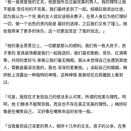
「我一直很爱我的丈夫，他是我所见过最完美的男人。我的理性让我
不能接 受任何的不完美，我们最终走到了一起。结婚后我退出仕途，
因为我认为一个完 美的女人就应该相夫教子，在男人身后为他打理好
一切，做一个出色的贤内助是 最好的选择，之后我们又有了瑾儿，她
给我带来了更多的快乐，这一切更加坚定 了我的信念。」
「他的事业蒸蒸日上，一切都是那么的顺利。我们有一栋大房子，房
子里的 家具装饰都是我们一起挑选的，我们喜欢歌剧、音乐、红酒等
等，共同的爱好与 审美让我们毫无隔阂。我从未觉得自己会遇到其他
人，霄鹏是最适合我的，我也 深深的爱着他。」谈起自己的婚姻，梅
妤脸上流露出一种独特的神情，这种神情 我曾经在白莉媛脸上看到
过。
「可是，我现在才发现自己的想法多么可笑，所谓的完美与理性。呵
呵，他 们根本不能帮到我，而且也不存在真正完美的理性。」梅妤好
像是在嘲笑自己， 又好像在嘲笑命运的安排一般。
「当我看到自己深爱的男人，相伴十几年的丈夫，孩子的父亲，在黑