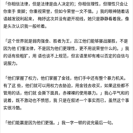
「你相信法律，但是法律是由人决定的；你相信理性，但理性只会让
你束手 束脚；你重视荣誉，但如今荣誉一文不值。」我的眼神随着话
语越发锐利起来， 梅妤这次并没有避开视线，她只是静静看着我，像
是头次认识我一般听着。
「这个世界就是弱肉强食、胜者为王，吕江他们能够屡战屡胜，不是
因为他 们懂法律，不是因为他们更理性，更不用说荣誉什么的。」我
的话有些粗犷，用 语也谈不上规范，但言语里却有难以否定的自信与
说服力。
「他们掌握了权力，他们掌握了金钱，他们手中还有整个暴力机关。
有了这 些，他们就可以用权力去胁迫，用金钱去收买，如果这些都不
管用的话，他们就 会撕下面具，赤裸裸的使用暴力。」我心平气和的
说着，既不激动也不愤怒，我 只是在叙述一个事实而已，虽然这个事
实很冷酷。
「他们能赢是因为他们更强。」我一字一顿的说完最后一句。